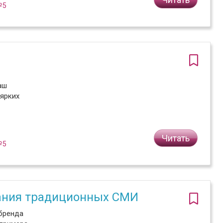
№5
аш
ярких
Читать
№5
вания традиционных СМИ
бренда