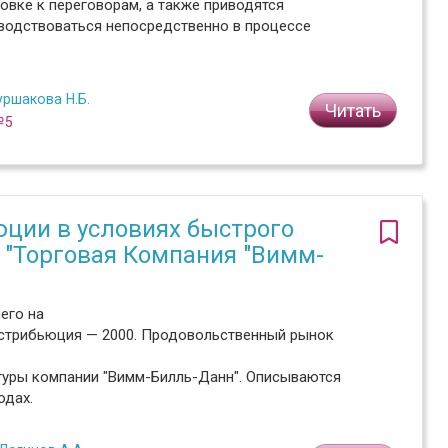
овке к переговорам, а также приводятся
оводствоваться непосредственно в процессе
уршакова Н.Б.
Читать
№5
ции в условиях быстрого
 "Торговая Компания "Вимм-
его на
стрибьюция — 2000. Продовольственный рынок
туры компании "Вимм-Билль-Данн". Описываются
одах.