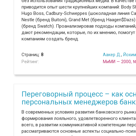
без использования традиционных медиа. В качестве
приводится опыт шести крупнейших компаний: Body S
Hugo Boss, Cadbury-Schweppes (шоколадная линия Cad
Nestle (бренд Buitoni), Grand Met (бренд Haagen$Dazs
(бренд Swatch). Проанализировав подходы компаний
дают рекомендации, которые, по их мнению, помогут
компаниям создать бренд.
Страниц:
8
Аакер Д.
,
Йохим
Рейтинг:
МиМИ — 2000, 
Переговорный процесс – как ос
персональных менеджеров банк
В современных условиях развития банковского рынк
формирования лояльного, удовлетворенного клиента
всего, в развитии коммуникативной компетенции перс
рассматриваются основные аспекты социально-псих