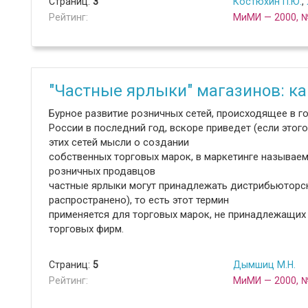
Страниц:
3
Костюхин П.Ю.
,
Рейтинг:
МиМИ — 2000, 
"Частные ярлыки" магазинов: к
Бурное развитие розничных сетей, происходящее в г
России в последний год, вскоре приведет (если это
этих сетей мысли о создании
собственных торговых марок, в маркетинге называемы
розничных продавцов
частные ярлыки могут принадлежать дистрибьюторс
распространено), то есть этот термин
применяется для торговых марок, не принадлежащих
торговых фирм.
Страниц:
5
Дымшиц М.Н.
Рейтинг:
МиМИ — 2000, 