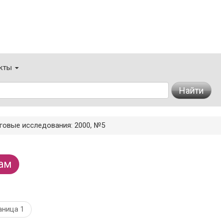
кты
Найти
говые исследования: 2000, №5
ам
аница 1