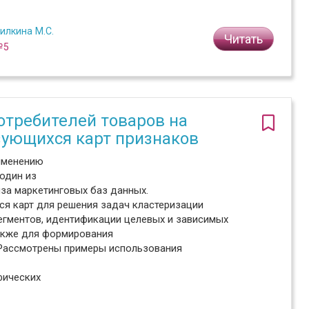
илкина М.С.
Читать
№5
требителей товаров на
зующихся карт признаков
рименению
один из
иза маркетинговых баз данных.
 карт для решения задач кластеризации
егментов, идентификации целевых и зависимых
акже для формирования
. Рассмотрены примеры использования
фических