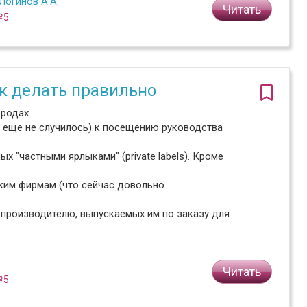
Логинов А.А.
Читать
№5
ак делать правильно
ородах
го еще не случилось) к посещению руководства
х "частными ярлыками" (private labels). Кроме
ким фирмам (что сейчас довольно
 производителю, выпускаемых им по заказу для
Читать
№5