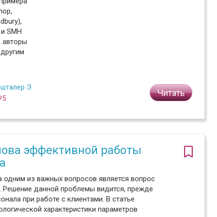
 примера
hop,
bury),
) и SMH
, авторы
 другим
шталер Э.
Читать
№5
нова эффективной работы
а
а одним из важных вопросов является вопрос
. Решение данной проблемы видится, прежде
онала при работе с клиентами. В статье
ологической характеристики параметров