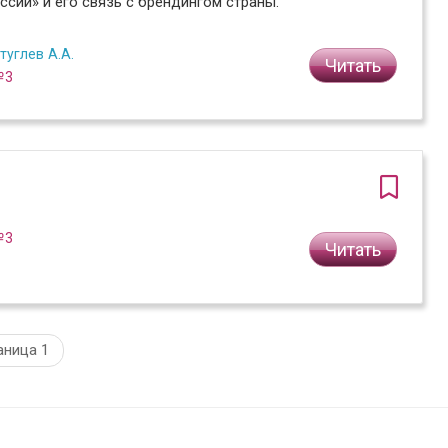
ссии» и его связь с брендингом страны.
туглев А.А.
Читать
№3
№3
Читать
аница 1