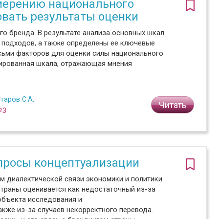
мерению национального
овать результаты оценки
о бренда. В результате анализа основных шкал
подходов, а также определены ее ключевые
сьми факторов для оценки силы национального
нированная шкала, отражающая мнения
таров С.А.
Читать
№3
просы концептуализации
ом диалектической связи экономики и политики.
траны оценивается как недостаточный из-за
бъекта исследования и
кже из-за случаев некорректного перевода.