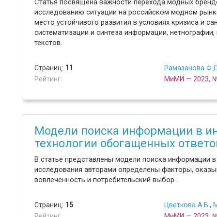
Статья посвящена важности перехода модных брендо
исследованию ситуации на российском модном рынке
место устойчивого развития в условиях кризиса и са
систематизации и синтеза информации, нетнографии, 
текстов.
Страниц:
11
Рамазанова Ф.Д
Рейтинг:
МиМИ — 2023, 
Модели поиска информации в ин
технологии обогащенных ответо
В статье представлены модели поиска информации в
исследования авторами определены факторы, оказыв
вовлеченность и потребительский выбор.
Страниц:
15
Цветкова А.Б.
,
М
Рейтинг:
МиМИ — 2023, 