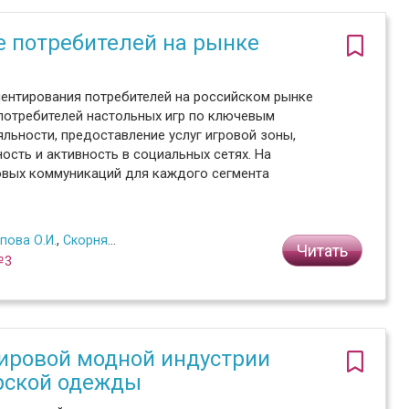
 потребителей на рынке
ментирования потребителей на российском рынке
потребителей настольных игр по ключевым
яльности, предоставление услуг игровой зоны,
ность и активность в социальных сетях. На
овых коммуникаций для каждого сегмента
пова О.И.
,
Скорняков Д.М.
Читать
№3
мировой модной индустрии
рской одежды