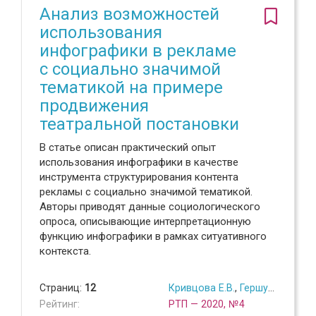
Анализ возможностей
использования
инфографики в рекламе
с социально значимой
тематикой на примере
продвижения
театральной постановки
В статье описан практический опыт
использования инфографики в качестве
инструмента структурирования контента
рекламы с социально значимой тематикой.
Авторы приводят данные социологического
опроса, описывающие интерпретационную
функцию инфографики в рамках ситуативного
контекста.
Страниц:
12
Кривцова Е.В.
,
Гершун М.В.
,
Пос
Рейтинг:
РТП — 2020, №4