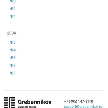
№3
№2
№1
2004
№5
№4
№3
№2
№1
+7 (495) 147-3110
support@grebennikov.ru