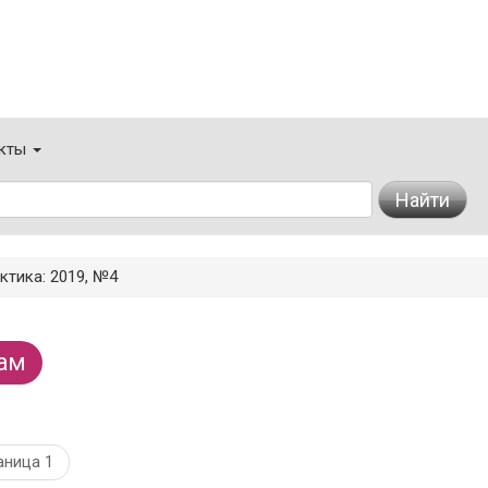
кты
Найти
ктика: 2019, №4
ам
аница 1