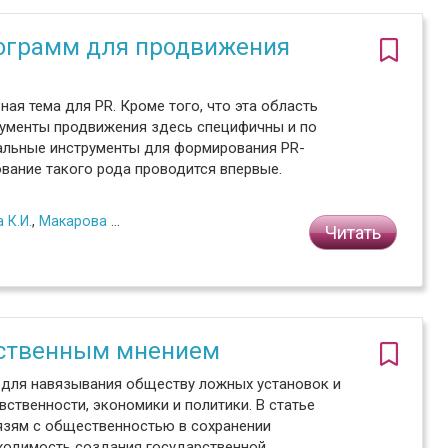
ограмм для продвижения
я тема для PR. Кроме того, что эта область
трументы продвижения здесь специфичны и по
уальные инструменты для формирования PR-
вание такого рода проводится впервые.
 К.И.
,
Макарова Т.Л.
Читать
ественным мнением
 для навязывания обществу ложных установок и
ственности, экономики и политики. В статье
вязям с общественностью в сохранении
ходимость создания государственной