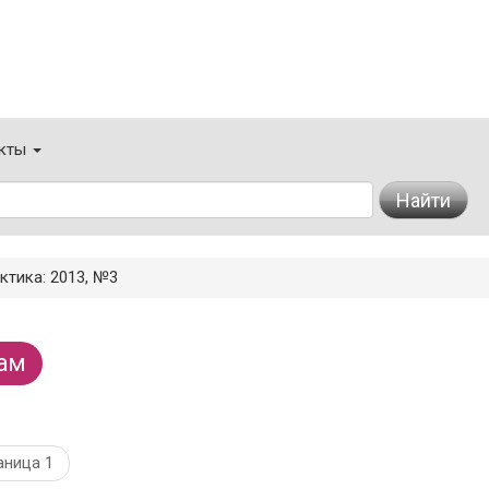
кты
Найти
ктика: 2013, №3
ам
аница 1