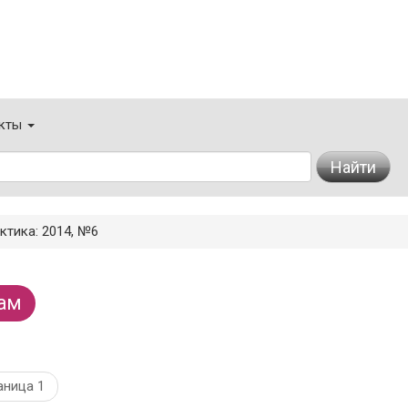
кты
Найти
ктика: 2014, №6
ам
аница 1