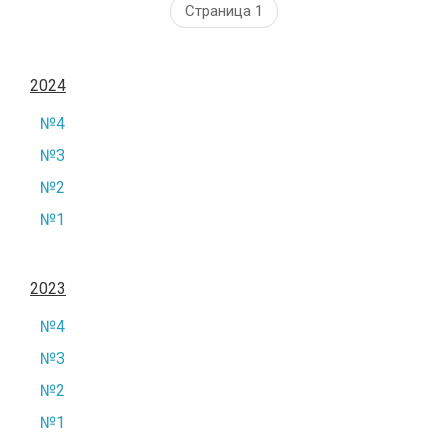
Страница 1
2024
№4
№3
№2
№1
2023
№4
№3
№2
№1