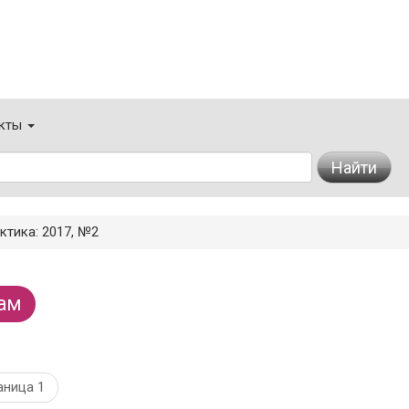
кты
Найти
ктика: 2017, №2
ам
аница 1