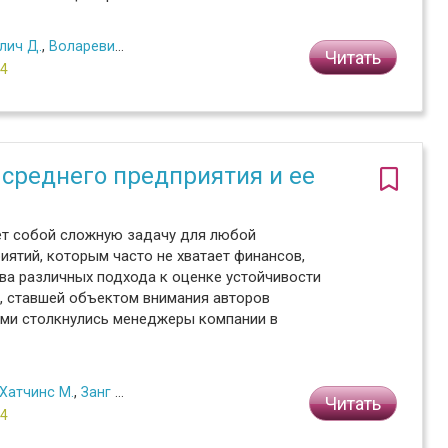
лич Д.
,
Воларевич Х.
Читать
№4
 среднего предприятия и ее
ет собой сложную задачу для любой
иятий, которым часто не хватает финансов,
два различных подхода к оценке устойчивости
, ставшей объектом внимания авторов
ыми столкнулись менеджеры компании в
Хатчинс М.
,
Занг К.
,
Гершензон Д.
Читать
№4