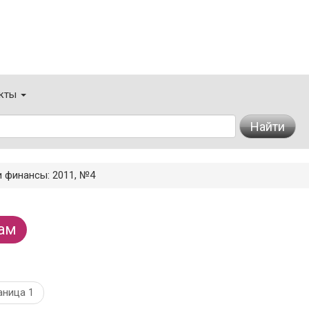
кты
Найти
и финансы: 2011, №4
ам
аница 1