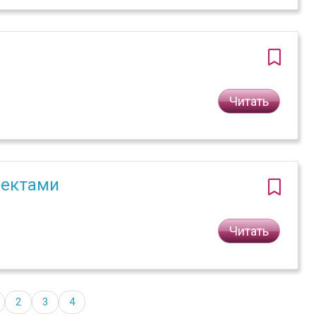
Читать
оектами
Читать
2
3
4