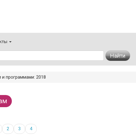
кты
Найти
 и программами: 2018
ам
2
3
4