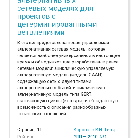
альтернативных
сетевых моделях для
проектов с
детерминированными
ветвлениями
В статье представлена новая управляемая
альтернативная сетевая модель, которая
является наиболее универсальной в настоящее
время и объединяет две разработанные ранее
сетевые модели: ациклическую управляемую
альтернативную модель (модель CAAN),
содержащую сеть с двумя типами
альтернативных событий, и циклическую
альтернативную модель типа GERT,
включающую циклы (контуры) и обладающую
возможностью описания разнообразных
логических отношений.
Страниц:
11
Воропаев В.И.
,
Гельруд Я.Д.
,
Го
Рейтинг:
УПП — 2010, №1