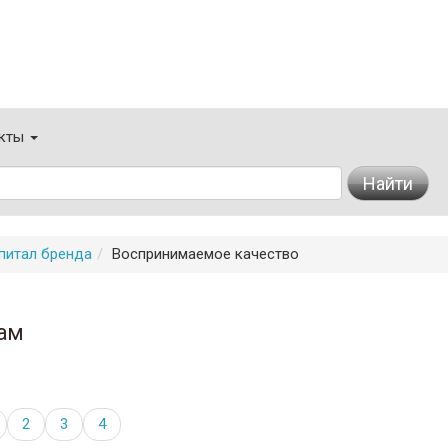
кты
Найти
питал бренда
Воспринимаемое качество
ам
2
3
4