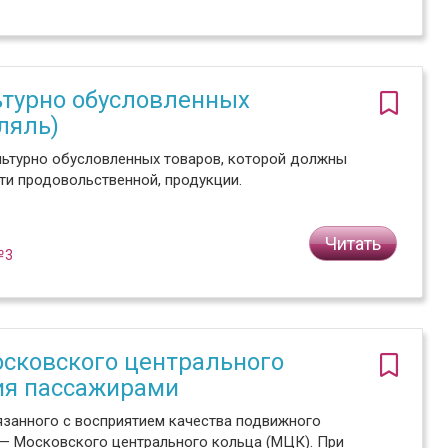
ьтурно обусловленных
ляль)
льтурно обусловленных товаров, которой должны
ти продовольственной, продукции.
Читать
№3
осковского центрального
ия пассажирами
язанного с восприятием качества подвижного
 — Московского центрального кольца (МЦК). При