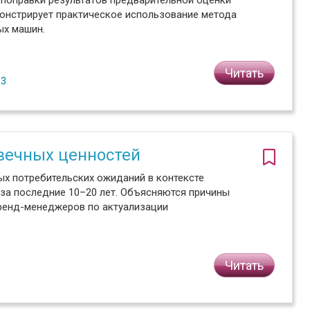
 поправки результатов предварительной оценки
монстрирует практическое использование метода
ых машин.
Читать
№3
 вечных ценностей
ых потребительских ожиданий в контексте
 за последние 10–20 лет. Объясняются причины
бренд-менеджеров по актуализации
Читать