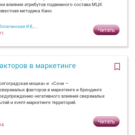
нки влияния атрибутов подвижного состава МЦК
звестная методика Кано.
Лопатинская И.В.
,
Гринева О.О.
Читать
№1
акторов в маркетинге
волгоградская мошка» и «Сочи —
сверхмалых факторов в маркетинге и брендинге
предупреждению негативного влияния сверхмалых
тий и event-маркетинге территорий.
Читать
№4