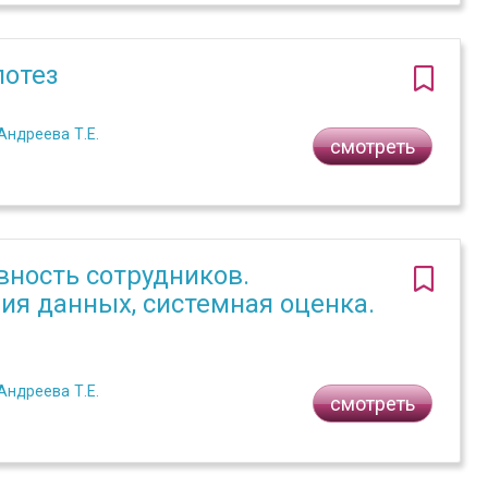
потез
Андреева Т.Е.
смотреть
ность сотрудников.
ия данных, системная оценка.
Андреева Т.Е.
смотреть