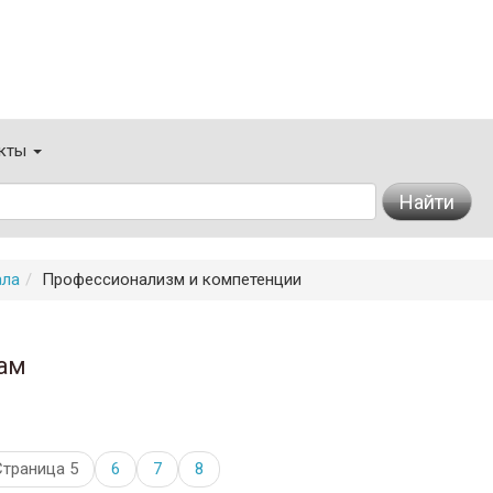
кты
Найти
ала
Профессионализм и компетенции
ам
Страница 5
6
7
8