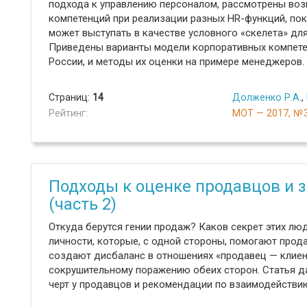
подхода к управлению персоналом, рассмотрены во
компетенций при реализации разных HR-функций, по
может выступать в качестве условного «скелета» дл
Приведены варианты модели корпоративных компете
России, и методы их оценки на примере менеджеров.
Страниц:
14
Долженко Р.А.
,
Рейтинг:
МОТ — 2017, №
Подходы к оценке продавцов и 
(часть 2)
Откуда берутся гении продаж? Каков секрет этих люд
личности, которые, с одной стороны, помогают прод
создают дисбаланс в отношениях «продавец — клиент
сокрушительному поражению обеих сторон. Статья д
черт у продавцов и рекомендации по взаимодействию