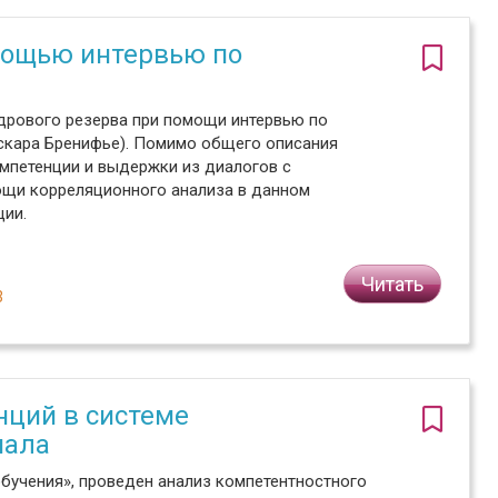
мощью интервью по
адрового резерва при помощи интервью по
скара Бренифье). Помимо общего описания
мпетенции и выдержки из диалогов с
ощи корреляционного анализа в данном
ии.
Читать
3
нций в системе
нала
обучения», проведен анализ компетентностного