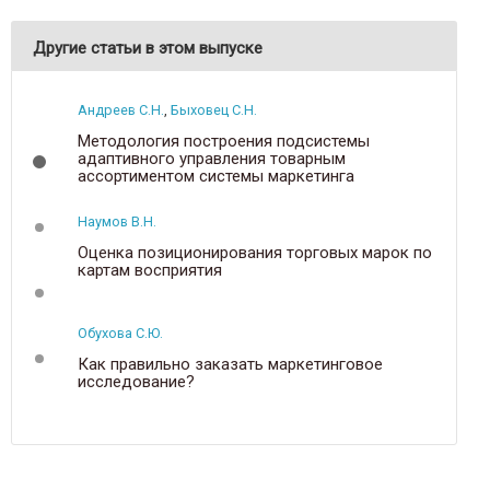
Другие статьи в этом выпуске
Андреев С.Н.
,
Быховец С.Н.
Методология построения подсистемы
адаптивного управления товарным
ассортиментом системы маркетинга
производственного предприятия
Наумов В.Н.
Оценка позиционирования торговых марок по
картам восприятия
Обухова С.Ю.
Как правильно заказать маркетинговое
исследование?