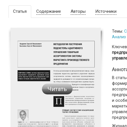
Статья
Содержание
Авторы
Источники
Темы:
С
Анализ
Ключев
предпри
управл
Аннот
В стат
формир
Читать
ассорт
предпр
и особ
маркет
управл
предпр
Журнал: