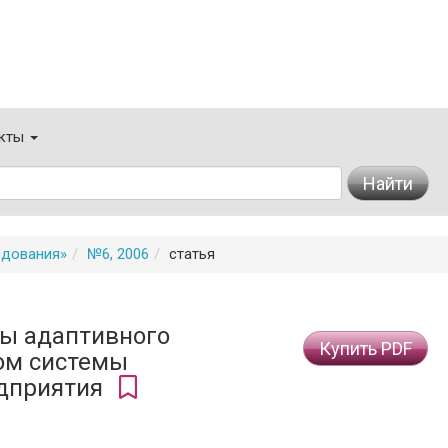
кты
Найти
едования»
№6, 2006
статья
мы адаптивного
Купить PDF
ом системы
едприятия