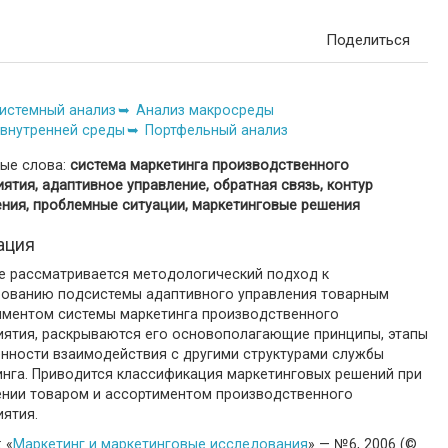
Поделиться
истемный анализ
Анализ макросреды
 внутренней среды
Портфельный анализ
ые слова:
система маркетинга производственного
ятия, адаптивное управление, обратная связь, контур
ения, проблемные ситуации, маркетинговые решения
ация
ье рассматривается методологический подход к
ованию подсистемы адаптивного управления товарным
иментом системы маркетинга производственного
иятия, раскрываются его основополагающие принципы, этапы
енности взаимодействия с другими структурами службы
инга. Приводится классификация маркетинговых решений при
ении товаром и ассортиментом производственного
иятия.
 «
Маркетинг и маркетинговые исследования
» — №6, 2006 (©