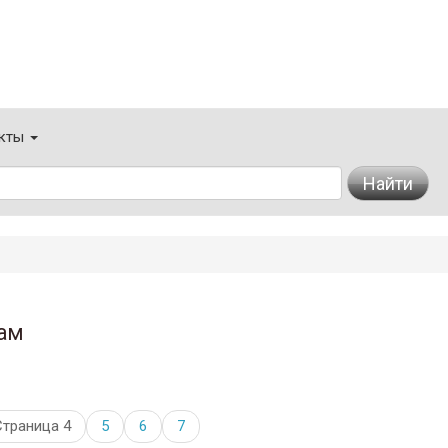
кты
Найти
ам
Страница 4
5
6
7