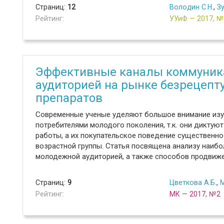
Страниц:
12
Володин С.Н.
,
Зу
Рейтинг:
УУиФ — 2017, 
Эффективные каналы коммуник
аудиторией на рынке безрецепт
препаратов
Современные ученые уделяют большое внимание изу
потребителями молодого поколения, т.к. они диктуют
работы, а их покупательское поведение существенно
возрастной группы. Статья посвящена анализу наиб
молодежной аудиторией, а также способов продвиж
Страниц:
9
Цветкова А.Б.
,
М
Рейтинг:
МК — 2017, №2