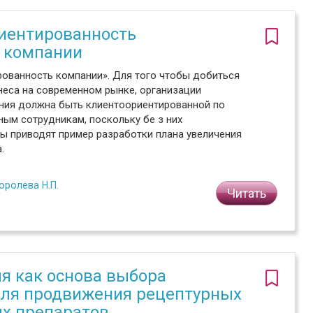
иентированность
о компании
рованность компании». Для того чтобы добиться
еса на современном рынке, организации
ния должна быть клиентоориентированной по
ным сотрудникам, поскольку бе з них
ы приводят пример разработки плана увеличения
.
оролева Н.П.
Читать
я как основа выбора
ля продвижения рецептурных
х препаратов