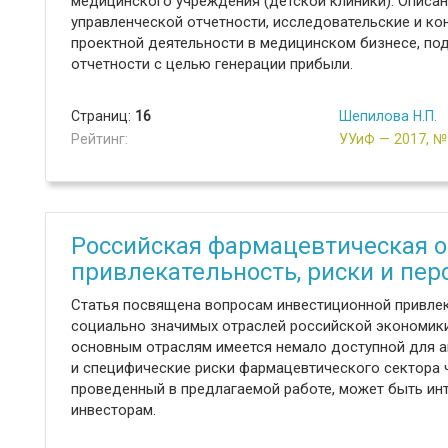
медицинского учреждения (детской клиники). Описа
управленческой отчетности, исследовательские и к
проектной деятельности в медицинском бизнесе, по
отчетности с целью генерации прибыли.
Страниц:
16
Шепилова Н.П.
Рейтинг:
УУиФ — 2017, 
Российская фармацевтическая о
привлекательность, риски и пе
Статья посвящена вопросам инвестиционной привлек
социально значимых отраслей российской экономики
основным отраслям имеется немало доступной для а
и специфические риски фармацевтического сектора ч
проведенный в предлагаемой работе, может быть инт
инвесторам.