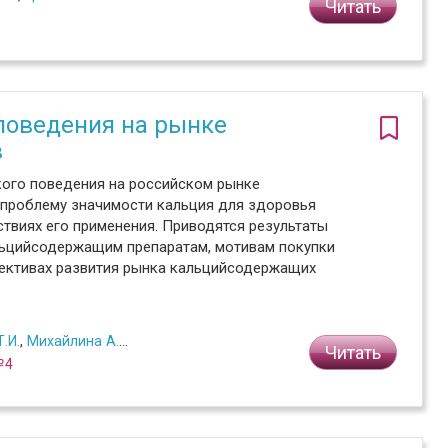
Читать
поведения на рынке
в
кого поведения на российском рынке
проблему значимости кальция для здоровья
ствиях его применения. Приводятся результаты
льцийсодержащим препаратам, мотивам покупки
пективах развития рынка кальцийсодержащих
.И.
,
Михайлина А.С.
Читать
№4