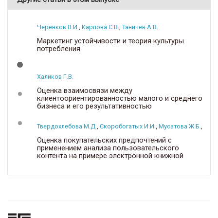
Черенков В.И.
,
Карпова С.В.
,
Таничев А.В.
Маркетинг устойчивости и теория культуры
потребления
Халиков Г.В.
Оценка взаимосвязи между
клиентоориентированностью малого и среднего
бизнеса и его результативностью
Твердохлебова М.Д.
,
Скоробогатых И.И.
,
Мусатова Ж.Б.
,
Нево
Оценка покупательских предпочтений с
применением анализа пользовательского
контента на примере электронной книжной
продукции