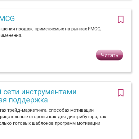
FMCG
ышения продаж, применяемых на рынках FMCG,
рименения.
Читать
1
 сети инструментами
ая поддержка
тах трейд-маркетинга, способах мотивации
рицательные стороны как для дистрибутора, так
колько готовых шаблонов программ мотивации