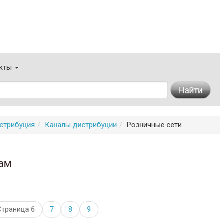
кты
Найти
стрибуция
Каналы дистрибуции
Розничные сети
ам
Страница 6
7
8
9