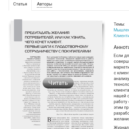
Статья
Авторы
Темы:
Мышлен
Клиент
Аннот
Если дл
соверш
маркет
с клиен
анализ
Читать
технол
клиента
нашей с
работу 
этим п
разрабо
желания
Журнал: