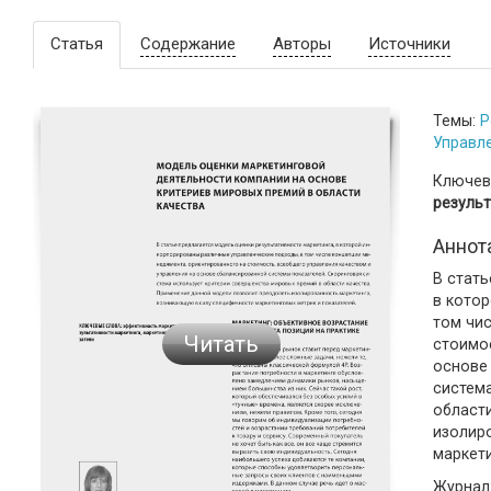
Статья
Содержание
Авторы
Источники
Темы:
Р
Управл
Ключев
результ
Аннот
В стать
в кото
том чи
Читать
стоимо
основе
систем
област
изолир
маркети
Журнал: