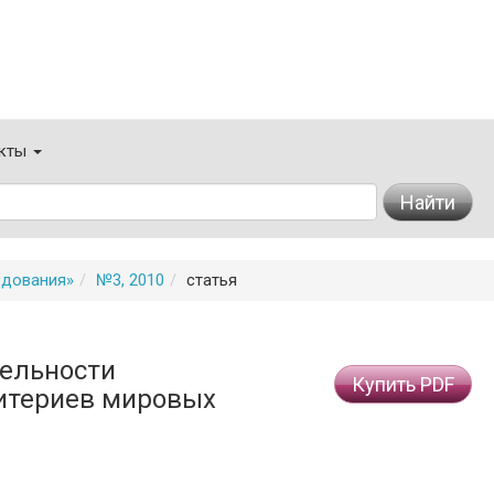
кты
Найти
едования»
№3, 2010
статья
тельности
Купить PDF
ритериев мировых