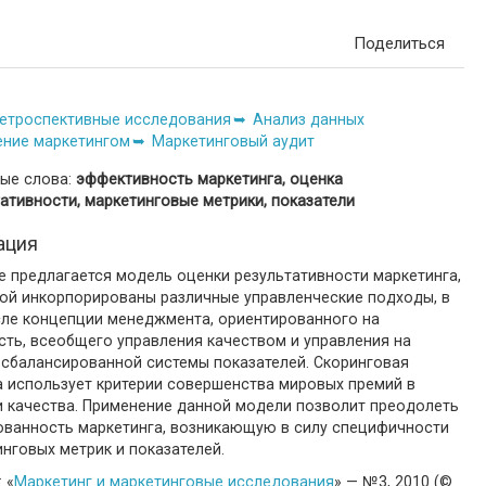
Поделиться
етроспективные исследования
Анализ данных
ение маркетингом
Маркетинговый аудит
ые слова:
эффективность маркетинга, оценка
ативности, маркетинговые метрики, показатели
ация
е предлагается модель оценки результативности маркетинга,
рой инкорпорированы различные управленческие подходы, в
сле концепции менеджмента, ориентированного на
сть, всеобщего управления качеством и управления на
 сбалансированной системы показателей. Скоринговая
а использует критерии совершенства мировых премий в
и качества. Применение данной модели позволит преодолеть
ованность маркетинга, возникающую в силу специфичности
нговых метрик и показателей.
 «
Маркетинг и маркетинговые исследования
» — №3, 2010 (©