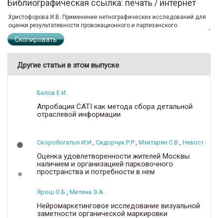
Библиографическая ссылка: печать / интернет
Скопировать
Другие статьи в этом выпуске
Белов Е.И.
Апробация CATI как метода сбора детальной
отраслевой информации
Скоробогатых И.И.
,
Сидорчук Р.Р.
,
Мхитарян С.В.
,
Невоструев
Оценка удовлетворенности жителей Москвы
наличием и организацией парковочного
пространства и потребности в нем
Ярош О.Б.
,
Митина Э.А.
Нейромаркетинговое исследование визуальной
заметности органической маркировки