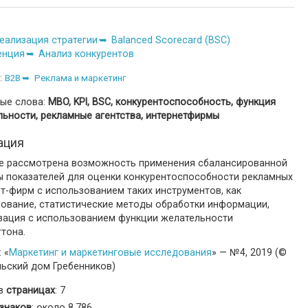
еализация стратегии
Balanced Scorecard (BSC)
енция
Анализ конкурентов
:
B2B
Реклама и маркетинг
ые слова:
MBO, KPI, BSC, конкурентоспособность, функция
льности, рекламные агентства, интернетфирмы
ация
ье рассмотрена возможность применения сбалансированной
ы показателей для оценки конкурентоспособности рекламных
т-фирм с использованием таких инструментов, как
рование, статистические методы обработки информации,
зация с использованием функции желательности
тона.
 «
Маркетинг и маркетинговые исследования
» — №4, 2019 (©
льский дом Гребенников)
 в
страницах
: 7
знаков
: около 8,786