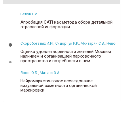
Белов Е.И.
Апробация CATI как метода сбора детальной
отраслевой информации
Скоробогатых И.И.
,
Сидорчук Р.Р.
,
Мхитарян С.В.
,
Невоструев 
Оценка удовлетворенности жителей Москвы
наличием и организацией парковочного
пространства и потребности в нем
Ярош О.Б.
,
Митина Э.А.
Нейромаркетинговое исследование
визуальной заметности органической
маркировки