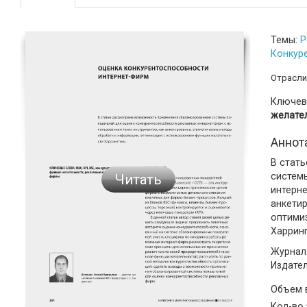
Темы:
Р
Конкур
Отрасли
Ключев
желате
Аннот
В стат
систем
Читать
интерне
анкети
оптими
Харринг
Журнал:
Издате
Объем
Кол-во