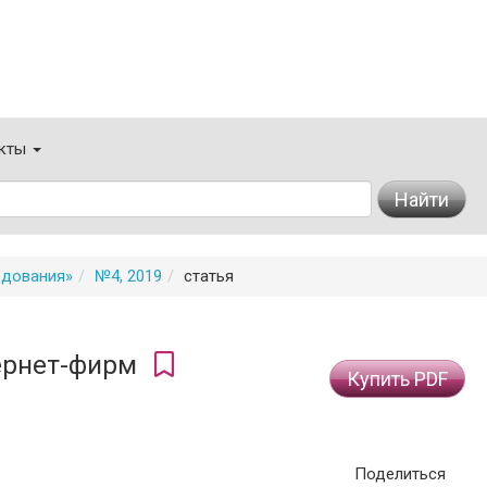
кты
Найти
едования»
№4, 2019
статья
тернет-фирм
Купить PDF
Поделиться