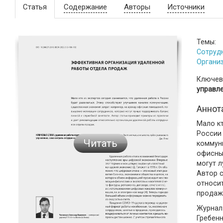
Статья
Содержание
Авторы
Источники
Темы:
Сотруд
Органи
Ключев
управл
Аннот
Мало кт
России
Читать
коммуни
офисны
могут 
Автор с
относи
продаж
Журнал:
Гребен