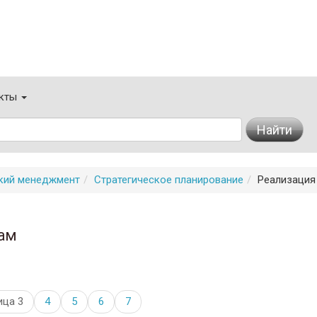
кты
Найти
ский менеджмент
Стратегическое планирование
Реализация
ам
ица 3
4
5
6
7