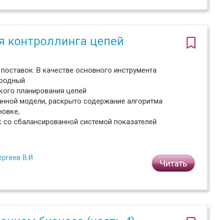
я контроллинга цепей
поставок. В качестве основного инструмента
ародный
кого планирования цепей
анной модели, раскрыто содержание алгоритма
новке,
 со сбалансированной системой показателей
ергеев В.И.
Читать