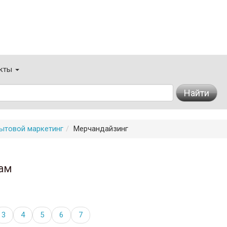
кты
Найти
ытовой маркетинг
Мерчандайзинг
ам
3
4
5
6
7