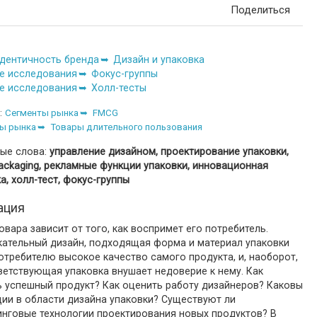
Поделиться
дентичность бренда
Дизайн и упаковка
е исследования
Фокус-группы
е исследования
Холл-тесты
:
Сегменты рынка
FMCG
ы рынка
Товары длительного пользования
ые слова:
управление дизайном, проектирование упаковки,
ackaging, рекламные функции упаковки, инновационная
а, холл-тест, фокус-группы
ация
овара зависит от того, как воспримет его потребитель.
кательный дизайн, подходящая форма и материал упаковки
отребителю высокое качество самого продукта, и, наоборот,
ветствующая упаковка внушает недоверие к нему. Как
ь успешный продукт? Как оценить работу дизайнеров? Каковы
ии в области дизайна упаковки? Существуют ли
инговые технологии проектирования новых продуктов? В