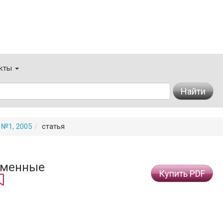
кты
Найти
№1, 2005
статья
ременные
Купить PDF