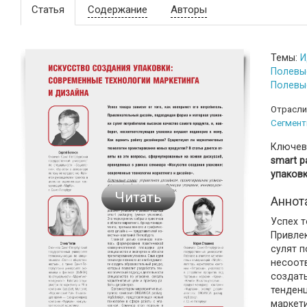
Статья
Содержание
Авторы
Темы:
И
Полевы
Полевы
Отрасли
Сегмент
Ключев
smart p
упаковк
Читать
Аннот
Успех т
Привле
сулят п
несоот
создат
тенденц
маркет