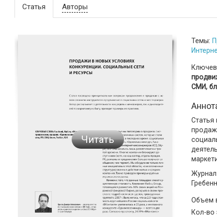
Статья
Авторы
Темы:
П
Интерн
Ключев
продвиж
СМИ, бл
Аннот
Статья
продаж
Читать
социал
деятель
маркети
Журнал:
Гребен
Объем
Кол-во