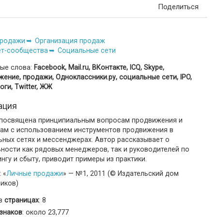
Поделиться
родажи
Организация продаж
ет-сообщества
Социальные сети
ые слова:
Facebook, Mail.ru, ВКонтакте, ICQ, Skype,
ение, продажи, Одноклассники.ру, социальные сети, IPO,
оги, Тwitter, ЖЖ
ация
 посвящена принципиальным вопросам продвижения и
ам с использованием инструментов продвижения в
ьных сетях и мессенджерах. Автор рассказывает о
ности как рядовых менеджеров, так и руководителей по
нгу и сбыту, приводит примеры из практики.
 «
Личные продажи
» — №1, 2011 (© Издательский дом
ников)
 в
страницах
: 8
знаков
: около 23,777