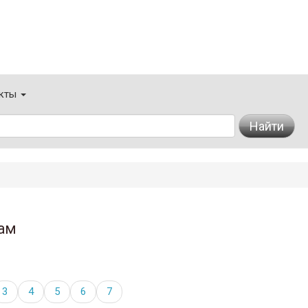
кты
Найти
ам
3
4
5
6
7