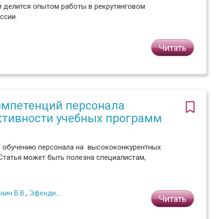
и делится опытом работы в рекрутинговом
ссии.
Читать
омпетенций персонала
ктивности учебных программ
о обучению персонала на высококонкурентных
Статья может быть полезна специалистам,
нин В.В.
,
Эфендиева Д.Б.
Читать