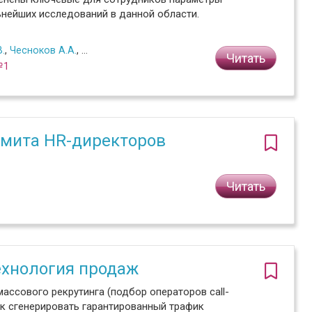
нейших исследований в данной области.
.
,
Чесноков А.А.
,
Романова Ю.А.
Читать
№1
ммита HR-директоров
Читать
технология продаж
ссового рекрутинга (подбор операторов call-
как сгенерировать гарантированный трафик