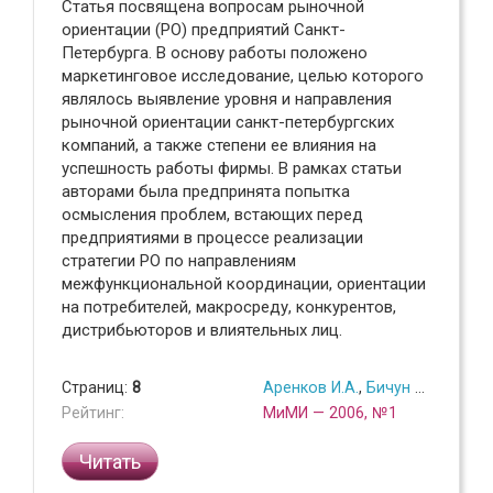
Статья посвящена вопросам рыночной
ориентации (РО) предприятий Санкт-
Петербурга. В основу работы положено
маркетинговое исследование, целью которого
являлось выявление уровня и направления
рыночной ориентации санкт-петербургских
компаний, а также степени ее влияния на
успешность работы фирмы. В рамках статьи
авторами была предпринята попытка
осмысления проблем, встающих перед
предприятиями в процессе реализации
стратегии РО по направлениям
межфункциональной координации, ориентации
на потребителей, макросреду, конкурентов,
дистрибьюторов и влиятельных лиц.
Страниц:
8
Аренков И.А.
,
Бичун Ю.А.
,
Плет
Рейтинг:
МиМИ — 2006, №1
Читать