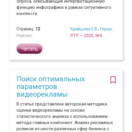
опроса, описывающие интерпретационную
функцию инфографики в рамках ситуативного
контекста.
Страниц:
12
Кривцова Е.В.
,
Гершун М.В.
,
Пос
Рейтинг:
РТП — 2020, №4
Читать
Поиск оптимальных
параметров
видеорекламы
В статье представлена авторская методика
оценки видеорекламы на основе
статистического анализа с использованием
метода главных компонент. Анализ рекламных
роликов из шести различных сфер бизнеса с