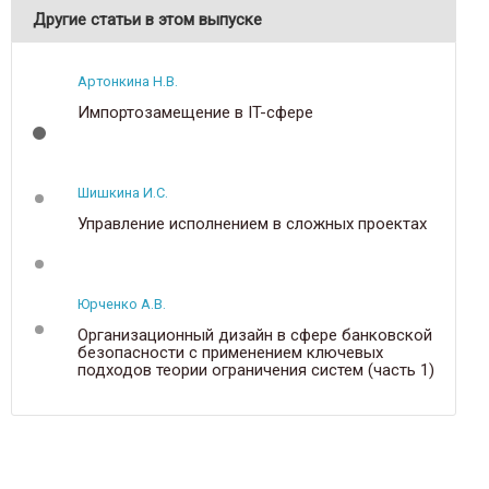
Другие статьи в этом выпуске
Артонкина Н.В.
Импортозамещение в IT-сфере
Шишкина И.С.
Управление исполнением в сложных проектах
Юрченко А.В.
Г
Организационный дизайн в сфере банковской
безопасности с применением ключевых
подходов теории ограничения систем (часть 1)