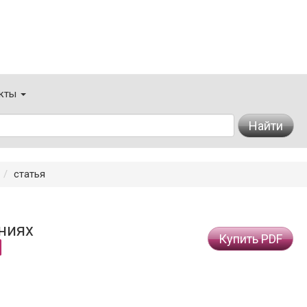
кты
Найти
статья
ниях
Купить PDF