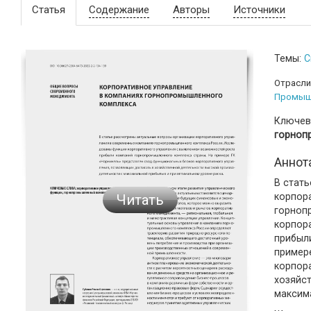
Статья
Содержание
Авторы
Источники
Темы:
С
Отрасли
Промыш
Ключев
горноп
Аннот
В стат
корпор
Читать
горноп
корпор
прибыл
пример
корпор
хозяйс
максим