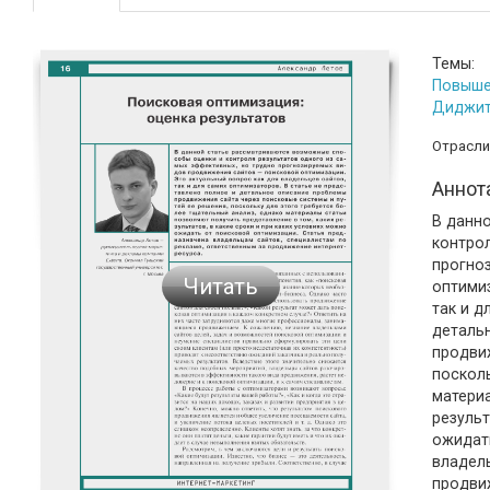
Темы:
Повыше
Диджи
Отрасли
Аннот
В данн
контрол
прогно
Читать
оптимиз
так и д
деталь
продвиж
посколь
материа
результ
ожидат
владель
продви