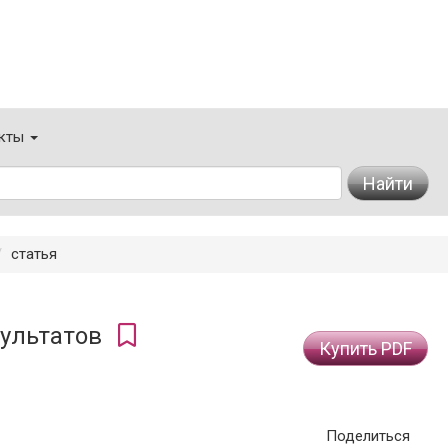
кты
Найти
статья
зультатов
Купить PDF
Поделиться