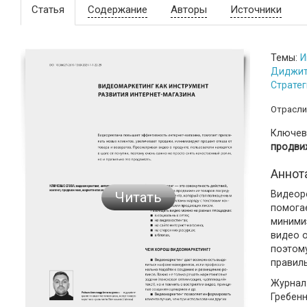
Статья
Содержание
Авторы
Источники
Темы:
И
Диджи
Стратег
Отрасли
Ключев
продви
Аннот
Видеор
Читать
помогае
минимиз
видео о
поэтому
правиль
Журнал:
Гребен