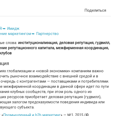
Поделиться
R
Имидж
ение маркетингом
Партнерство
ые слова:
институционализация, деловая репутация, гудвилл,
ение репутационного капитала, межфирменная координация,
клубов
ация
виях глобализации и «новой экономики» компаниям важно
очить рыночное взаимодействие с внешней средой и в
 очередь с контрагентами — поставщиками и потребителями.
ие межфирменной координации в данной сфере идет по пути
ания клубных сообществ, при этом роль одного из
их ресурсов приобретает деловая репутация (гудвилл),
ающая залогом предсказуемости поведения индивида или
твующего субъекта.
 «
Промышленный и b2b маркетинг
» — №1, 2015 (©