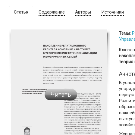
Статья
Содержание
Авторы
Источники
Темы:
P
Управл
Ключев
накопл
теория 
Аннот
В усло
упоряд
Читать
первую
Развит
образов
важнейш
выступ
хозяйс
Журнал: