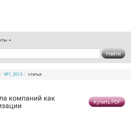
кты
Найти
№1, 2015
статья
ла компаний как
Купить PDF
изации