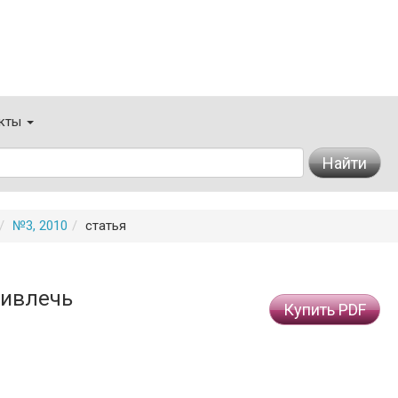
кты
Найти
№3, 2010
статья
ривлечь
Купить PDF