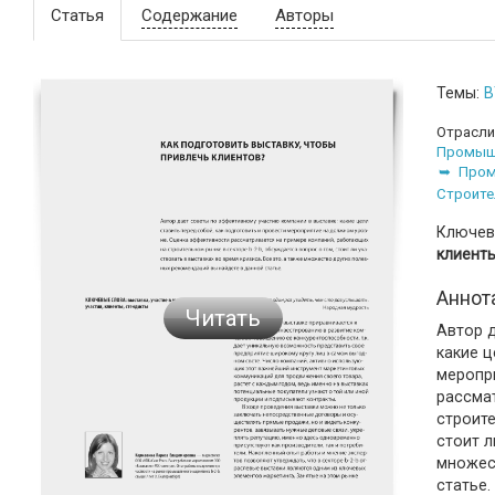
Статья
Содержание
Авторы
Темы:
B
Отрасли
Промыш
Пром
Строите
Ключев
клиенты
Аннот
Читать
Автор 
какие ц
меропр
рассма
строите
стоит л
множес
статье.