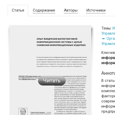
Статья
Содержание
Авторы
Источники
Темы:
И
Управл
Орга
Управл
Ключев
информ
информ
Аннот
Читать
В стат
информ
компле
фактор
соврем
информ
предпр