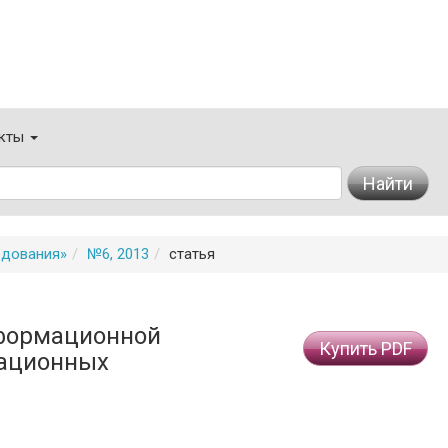
кты
Найти
едования»
№6, 2013
статья
формационной
Купить PDF
мационных