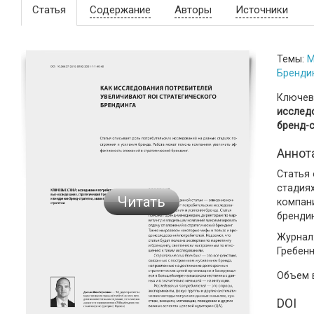
Статья
Содержание
Авторы
Источники
Темы:
М
Бренди
Ключев
исследо
бренд-с
Аннот
Статья
стадия
Читать
компан
брендин
Журнал:
Гребен
Объем
DOI