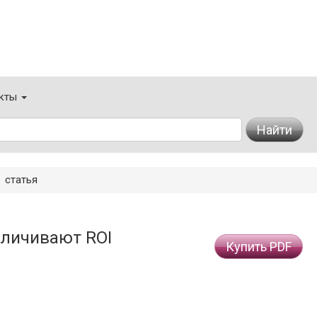
кты
Найти
статья
еличивают ROI
Купить PDF