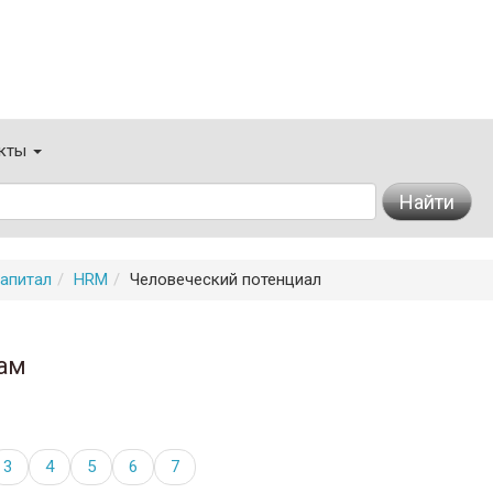
кты
Найти
апитал
HRM
Человеческий потенциал
ам
3
4
5
6
7