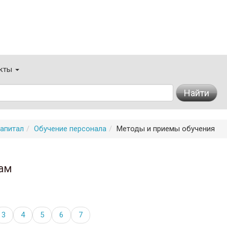
кты
Найти
апитал
Обучение персонала
Методы и приемы обучения
ам
3
4
5
6
7