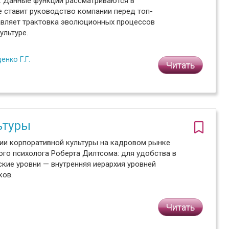
. Данные функции рассматриваются в
ые ставит руководство компании перед топ-
авляет трактовка эволюционных процессов
ультуре.
енко Г.Г.
Читать
ьтуры
ии корпоративной культуры на кадровом рынке
ого психолога Роберта Дилтсома: для удобства в
кие уровни — внутренняя иерархия уровней
ков.
Читать