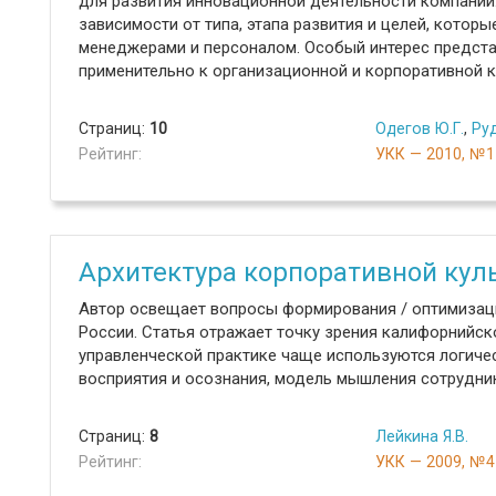
для развития инновационной деятельности компании
зависимости от типа, этапа развития и целей, котор
менеджерами и персоналом. Особый интерес предст
применительно к организационной и корпоративной к
Страниц:
10
Одегов Ю.Г.
,
Руд
Рейтинг:
УКК — 2010, №1
Архитектура корпоративной кул
Автор освещает вопросы формирования / оптимизац
России. Статья отражает точку зрения калифорнийск
управленческой практике чаще используются логичес
восприятия и осознания, модель мышления сотрудни
Страниц:
8
Лейкина Я.В.
Рейтинг:
УКК — 2009, №4