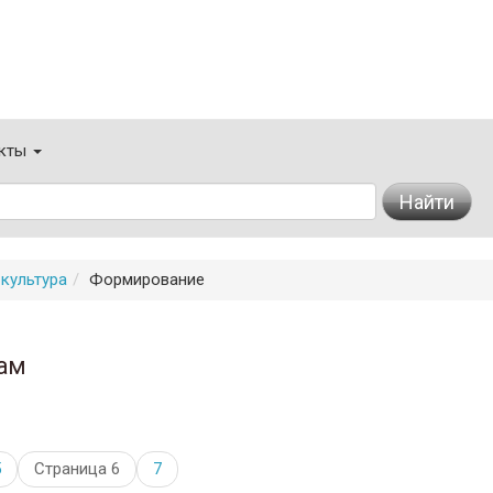
кты
Найти
культура
Формирование
ам
5
Страница 6
7