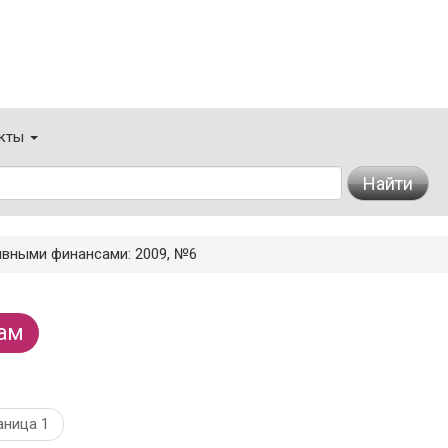
кты
Найти
ивными финансами: 2009, №6
ам
аница 1