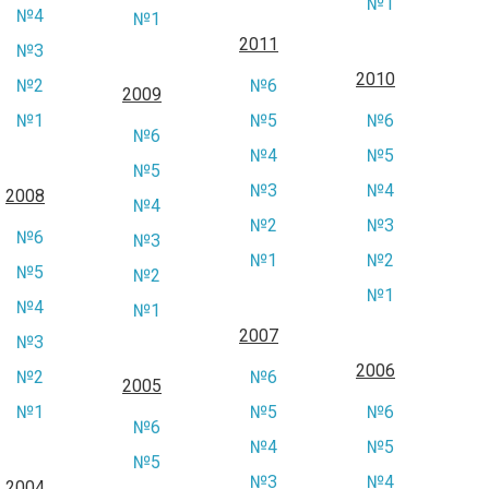
№1
№4
№1
2011
№3
2010
№2
№6
2009
№1
№5
№6
№6
№4
№5
№5
№3
№4
2008
№4
№2
№3
№6
№3
№1
№2
№5
№2
№1
№4
№1
2007
№3
2006
№2
№6
2005
№1
№5
№6
№6
№4
№5
№5
№3
№4
2004