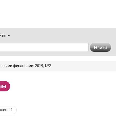
кты
Найти
ивными финансами: 2019, №2
ам
аница 1