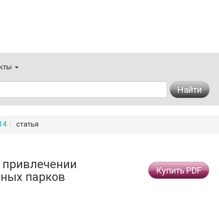
кты
Найти
14
статья
в привлечении
Купить PDF
ьных парков