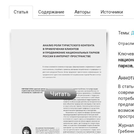
Статья
Содержание
Авторы
Источники
Темы:
Д
Отрасли
Ключев
национ
парков,
Аннот
В стат
соврем
Читать
потреб
предла
возмож
простра
Журнал:
Гребен