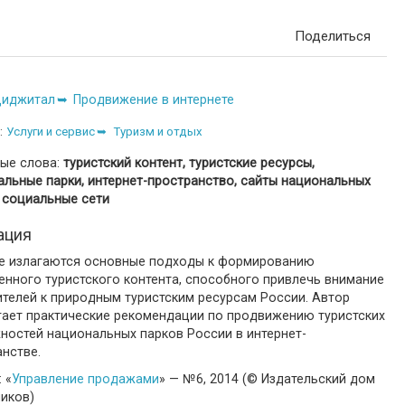
Поделиться
иджитал
Продвижение в интернете
:
Услуги и сервис
Туризм и отдых
ые слова:
туристский контент, туристские ресурсы,
альные парки, интернет-пространство, сайты национальных
 социальные сети
ация
ье излагаются основные подходы к формированию
енного туристского контента, способного привлечь внимание
ителей к природным туристским ресурсам России. Автор
гает практические рекомендации по продвижению туристских
ностей национальных парков России в интернет-
нстве.
 «
Управление продажами
» — №6, 2014 (© Издательский дом
ников)