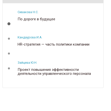
Сивакова Н.С.
По дороге в будущее
Кандаурова И.А.
HR-стратегия — часть политики компании
Зайцева Ю.Н.
Проект повышения эффективности
деятельности управленческого персонала