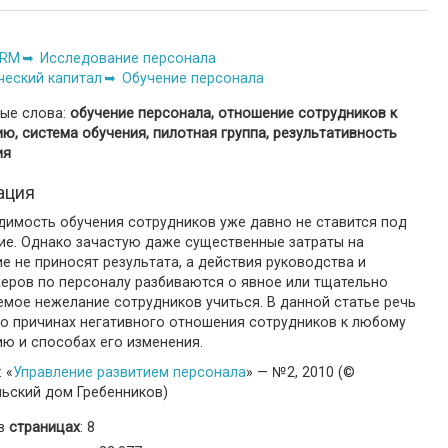
RM
Исследование персонала
ческий капитал
Обучение персонала
ые слова:
обучение персонала, отношение сотрудников к
ю, система обучения, пилотная группа, результативность
ия
ация
димость обучения сотрудников уже давно не ставится под
ие. Однако зачастую даже существенные затраты на
е не приносят результата, а действия руководства и
еров по персоналу разбиваются о явное или тщательно
мое нежелание сотрудников учиться. В данной статье речь
 о причинах негативного отношения сотрудников к любому
ю и способах его изменения.
 «
Управление развитием персонала
» — №2, 2010 (©
льский дом Гребенников)
 в
страницах
: 8