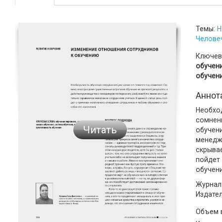
Темы:
H
Челове
Ключев
обучени
обучен
Аннот
Необхо
сомнен
Читать
обучени
менедж
скрывае
пойдет
обучени
Журнал:
Издате
Объем