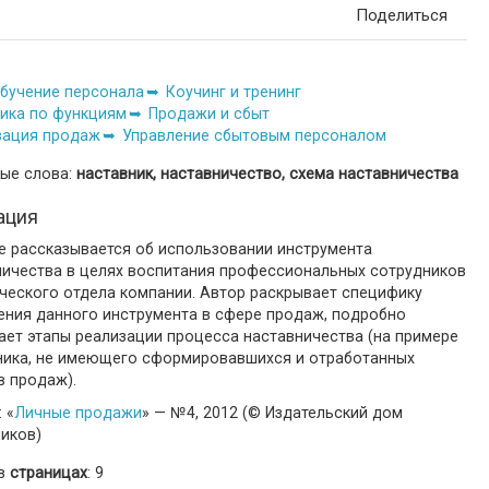
Поделиться
бучение персонала
Коучинг и тренинг
ика по функциям
Продажи и сбыт
зация продаж
Управление сбытовым персоналом
ые слова:
наставник, наставничество, схема наставничества
ация
ье рассказывается об использовании инструмента
ничества в целях воспитания профессиональных сотрудников
ческого отдела компании. Автор раскрывает специфику
ения данного инструмента в сфере продаж, подробно
ает этапы реализации процесса наставничества (на примере
ника, не имеющего сформировавшихся и отработанных
в продаж).
 «
Личные продажи
» — №4, 2012 (© Издательский дом
ников)
 в
страницах
: 9