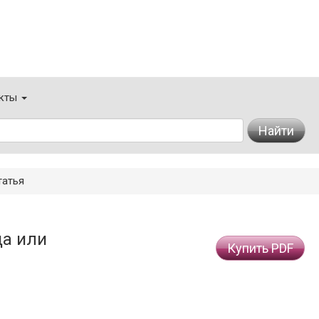
кты
Найти
татья
да или
Купить PDF