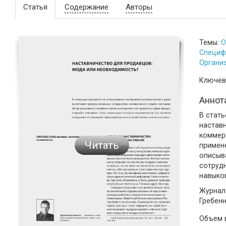
Статья
Содержание
Авторы
Темы:
О
Специф
Органи
Ключев
Аннот
В стат
настав
коммер
Читать
примен
описыв
сотруд
навыко
Журнал:
Гребен
Объем