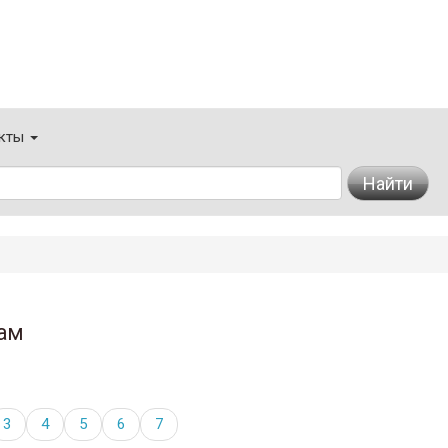
кты
Найти
ам
3
4
5
6
7