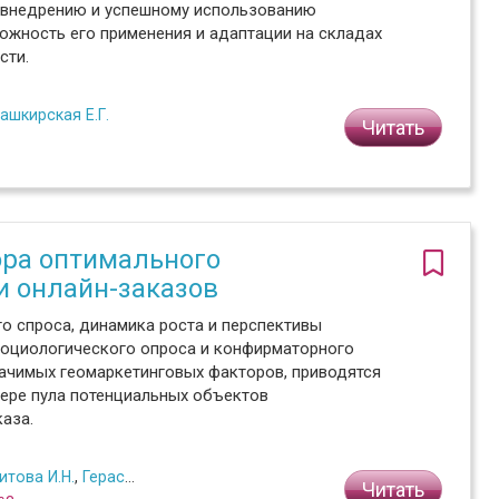
о внедрению и успешному использованию
ожность его применения и адаптации на складах
сти.
ашкирская Е.Г.
Читать
ора оптимального
и онлайн-заказов
о спроса, динамика роста и перспективы
 социологического опроса и конфирматорного
ачимых геомаркетинговых факторов, приводятся
мере пула потенциальных объектов
аза.
итова И.Н.
,
Герасименко О.А.
Читать