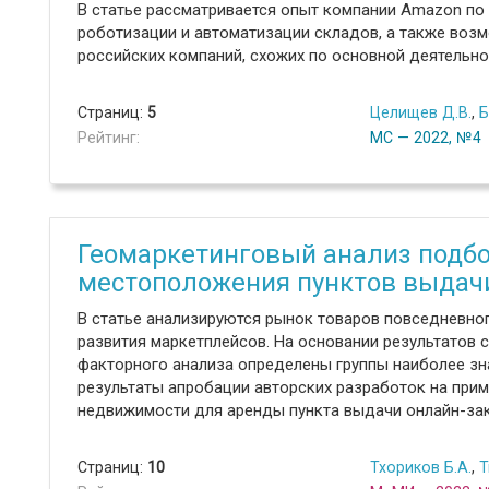
В статье рассматривается опыт компании Amazon п
роботизации и автоматизации складов, а также возм
российских компаний, схожих по основной деятельно
Страниц:
5
Целищев Д.В.
,
Б
Рейтинг:
МС — 2022, №4
Геомаркетинговый анализ подб
местоположения пунктов выдач
В статье анализируются рынок товаров повседневног
развития маркетплейсов. На основании результатов
факторного анализа определены группы наиболее зн
результаты апробации авторских разработок на при
недвижимости для аренды пункта выдачи онлайн-зак
Страниц:
10
Тхориков Б.А.
,
Т