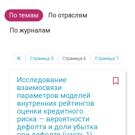
По темам
По отраслям
По журналам
Страница
5
Страница 6
Страница
7
Исследование
взаимосвязи
параметров моделей
внутренних рейтингов
оценки кредитного
риска — вероятности
дефолта и доли убытка
при дефолте (часть 1)