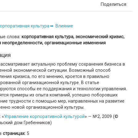
Поделиться
орпоративная культура
Влияние
ые слова:
корпоративная культура, экономический кризис,
я неопределенности, организационные изменения
ация
рассматривает актуальную проблему сохранения бизнеса в
енной экономической ситуации. Возможный способ
ения кризиса, по его мнению, кроется в правильно
рованной организационной культуре. В статье
ируются способы ее поддержания и технологии управления.
ятся примеры из опыта компаний, успешно поборовших
нние трудности с помощью мер, направленных на развитие
венно новой организационной культуры.
 «
Управление корпоративной культурой
» — №2, 2009 (©
льский дом Гребенников)
 в
страницах
: 5