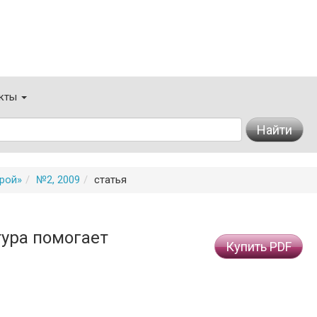
кты
Найти
урой»
№2, 2009
статья
тура помогает
Купить PDF