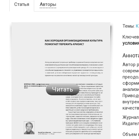
Статья
Авторы
Темы:
К
Ключев
услови
Аннот
Автор 
соврем
преодол
сформи
Читать
анализ
Привод
внутре
качест
Журнал:
Издате
Объем