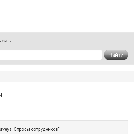
кты
Найти
ч
rveys. Опросы сотрудников".