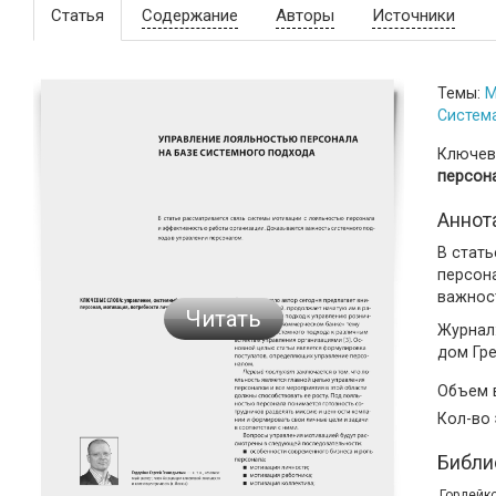
Статья
Содержание
Авторы
Источники
Темы:
М
Систем
Ключев
персона
Аннот
В стат
персон
важнос
Читать
Журнал:
дом Гр
Объем
Кол-во
Библи