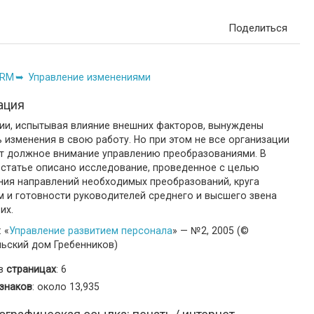
Поделиться
RM
Управление изменениями
ация
ии, испытывая влияние внешних факторов, вынуждены
 изменения в свою работу. Но при этом не все организации
т должное внимание управлению преобразованиями. В
 статье описано исследование, проведенное с целью
ния направлений необходимых преобразований, круга
м и готовности руководителей среднего и высшего звена
их.
 «
Управление развитием персонала
» — №2, 2005 (©
льский дом Гребенников)
 в
страницах
: 6
знаков
: около 13,935