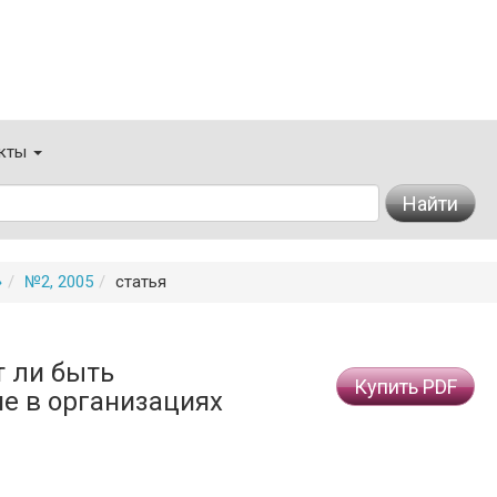
кты
Найти
»
№2, 2005
статья
т ли быть
Купить PDF
е в организациях