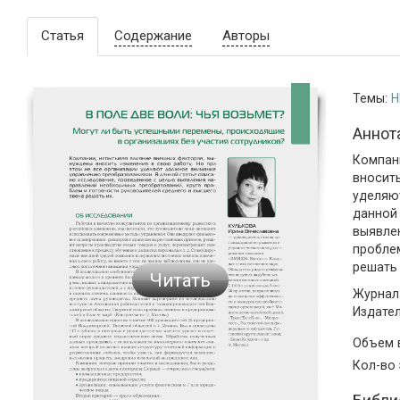
Статья
Содержание
Авторы
Темы:
H
Аннот
Компан
вносить
уделяю
данной
выявле
пробле
решать 
Читать
Журнал:
Издате
Объем
Кол-во